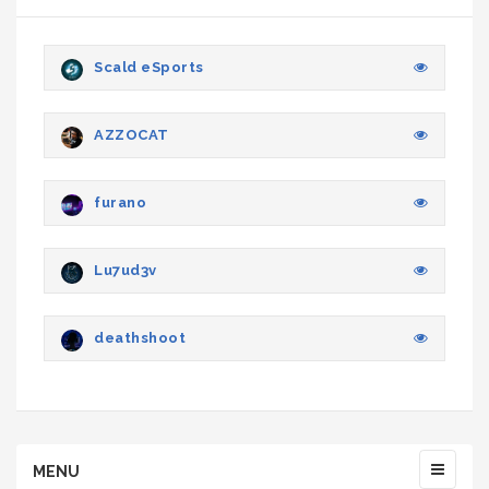
Scald eSports
AZZOCAT
furano
Lu7ud3v
deathshoot
MENU