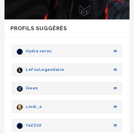
PROFILS SUGGÉRÉS
Hydra xerox
LeFouLegendaire
ikeen
Lindr_a
YaZZoX